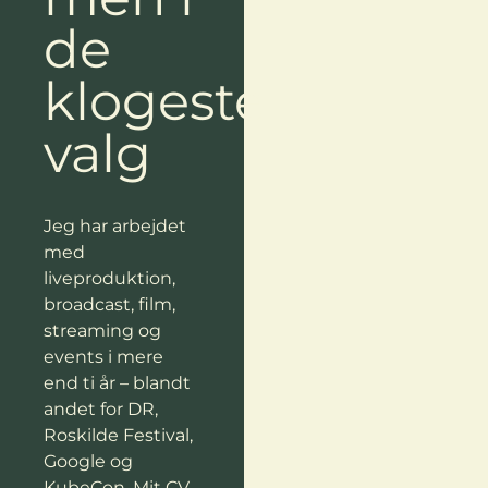
de
klogeste
valg
Jeg har arbejdet
med
liveproduktion,
broadcast, film,
streaming og
events i mere
end ti år – blandt
andet for DR,
Roskilde Festival,
Google og
KubeCon. Mit CV