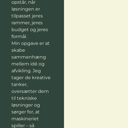
opstår, når
løsningen er
tilpasset jeres
rammer, jeres
budget og jeres
formål.
Min opgave er at
skabe
sammenhæng
mellem idé og
afvikling. Jeg
tager de kreative
tanker,
oversætter dem
til tekniske
løsninger og
sørger for, at
maskineriet
spiller – så