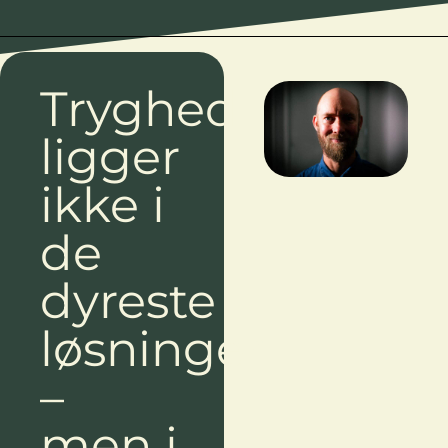
Tryghed
ligger
ikke i
de
dyreste
løsninger
–
men i