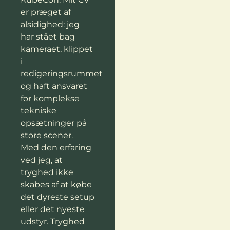
er præget af
alsidighed: jeg
har stået bag
kameraet, klippet
i
redigeringsrummet
og haft ansvaret
for komplekse
tekniske
opsætninger på
store scener.
Med den erfaring
ved jeg, at
tryghed ikke
skabes af at købe
det dyreste setup
eller det nyeste
udstyr. Tryghed