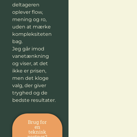
deltageren
oplever flow,
mening og ro,
uden at mærke
kompleksiteten
bag.
Jeg går imod
vanetænkning
og viser, at det
ikke er prisen,
men det kloge
valg, der giver
tryghed og de
bedste resultater.
Brug for
en
teknisk
partner?