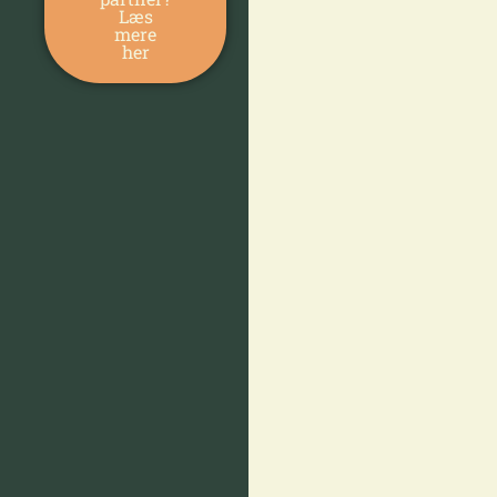
Læs
mere
her